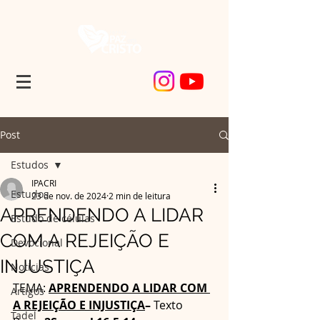
Post
Estudos
IPACRI
Estudos
23 de nov. de 2024
2 min de leitura
APRENDENDO A LIDAR
Estudo de células
COM A REJEIÇÃO E
Devocional
INJUSTIÇA
Noticias
TEMA: 
APRENDENDO A LIDAR COM 
Artigos
A REJEIÇÃO E INJUSTIÇA
– 
Texto 
Tadel