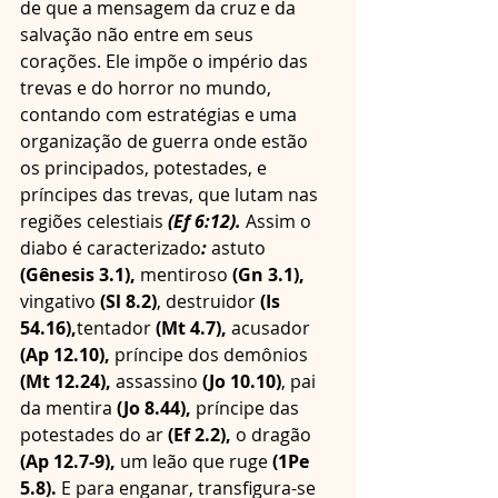
de que a mensagem da cruz e da 
salvação não entre em seus 
corações. Ele impõe o império das 
trevas e do horror no mundo, 
contando com estratégias e uma 
organização de guerra onde estão 
os principados, potestades, e 
príncipes das trevas, que lutam nas 
regiões celestiais 
(Ef 6:12).
 Assim o 
diabo é caracterizado
:
 astuto 
(Gênesis 3.1),
 mentiroso 
(Gn 3.1),
vingativo 
(Sl 8.2)
, destruidor 
(Is 
54.16),
tentador 
(Mt 4.7),
 acusador 
(Ap 12.10),
 príncipe dos demônios 
(Mt 12.24),
 assassino 
(Jo 10.10)
, pai 
da mentira 
(Jo 8.44),
 príncipe das 
potestades do ar 
(Ef 2.2),
 o dragão 
(Ap 12.7-9),
 um leão que ruge 
(1Pe 
5.8).
 E para enganar, transfigura-se 