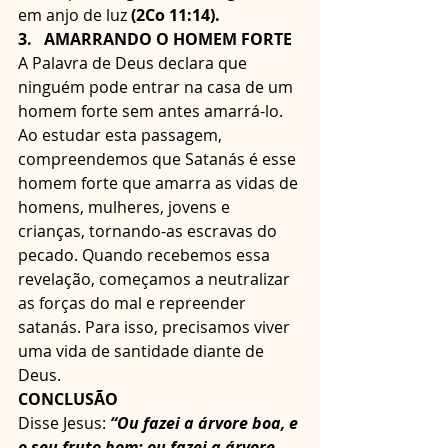
em anjo de luz 
(2Co 11:14).
3.   AMARRANDO O HOMEM FORTE
A Palavra de Deus declara que 
ninguém pode entrar na casa de um 
homem forte sem antes amarrá-lo. 
Ao estudar esta passagem, 
compreendemos que Satanás é esse 
homem forte que amarra as vidas de 
homens, mulheres, jovens e 
crianças, tornando-as escravas do 
pecado. Quando recebemos essa 
revelação, começamos a neutralizar 
as forças do mal e repreender 
satanás. Para isso, precisamos viver 
uma vida de santidade diante de 
Deus.
CONCLUSÃO
Disse Jesus: 
“Ou fazei a árvore boa, e 
o seu fruto bom; ou fazei a árvore 