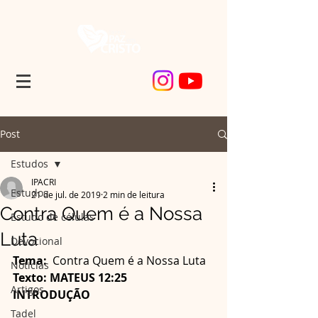
Post
Estudos
IPACRI
Estudos
21 de jul. de 2019
2 min de leitura
Contra Quem é a Nossa
Estudo de células
Luta
Devocional
Tema:
  Contra Quem é a Nossa Luta
Noticias
Texto: MATEUS 12:25
Artigos
INTRODUÇÃO
Tadel