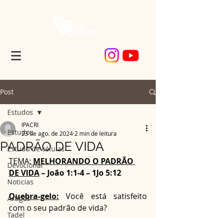
Post
Estudos
IPACRI
Estudos
23 de ago. de 2024
2 min de leitura
PADRÃO DE VIDA
Estudo de células
TEMA: 
MELHORANDO O PADRÃO 
Devocional
DE VIDA
 – João 1:1-4 – 1Jo 5:12
Noticias
Quebra-gelo:
 Você está satisfeito 
Artigos
com o seu padrão de vida?
Tadel