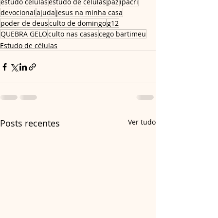
estudo células
estudo de células
paz
ipacri
devocional
ajuda
jesus na minha casa
poder de deus
culto de domingo
g12
QUEBRA GELO
culto nas casas
cego bartimeu
Estudo de células
Posts recentes
Ver tudo