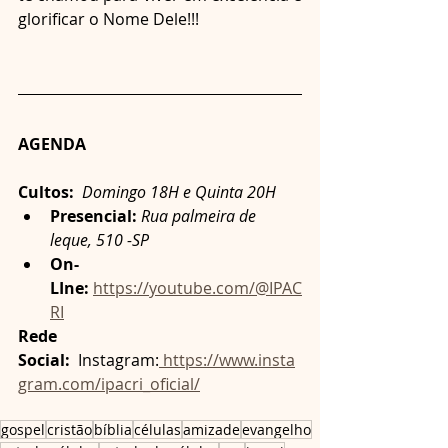
glorificar o Nome Dele!!!
AGENDA
Cultos: 
Domingo 18H e Quinta 20H
Presencial:
Rua palmeira de 
leque, 510 -SP
On-
LIne:
https://youtube.com/@IPAC
RI
Rede 
Social:
  Instagram:
https://www.insta
gram.com/ipacri_oficial/
gospel
cristão
bíblia
células
amizade
evangelho