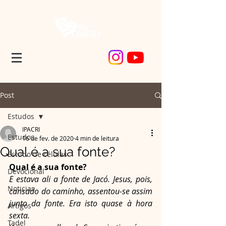
Post
Estudos
IPACRI
Estudos
16 de fev. de 2020
4 min de leitura
Qual é a sua fonte?
Estudo de células
Qual é a sua fonte?
Devocional
E estava ali a fonte de Jacó. Jesus, pois, 
Noticias
cansado do caminho, assentou-se assim 
junto da fonte. Era isto quase à hora 
Artigos
sexta.
Tadel