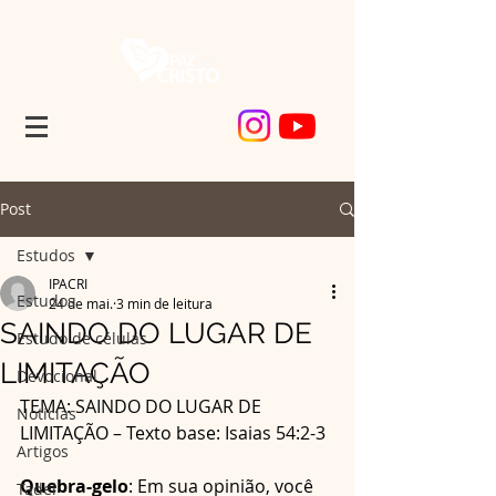
Post
Estudos
IPACRI
Estudos
24 de mai.
3 min de leitura
SAINDO DO LUGAR DE
Estudo de células
LIMITAÇÃO
Devocional
TEMA: SAINDO DO LUGAR DE 
Noticias
LIMITAÇÃO – Texto base: Isaias 54:2-3
Artigos
Quebra-gelo
: Em sua opinião, você 
Tadel