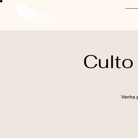
hom
Culto
Venha p