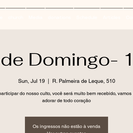
e
church
Media
donations
Schedule
Articles
Co
 de Domingo-
Sun, Jul 19
  |  
R. Palmeira de Leque, 510
articipar do nosso culto, você será muito bem recebido, vamos 
adorar de todo coração
Os ingressos não estão à venda