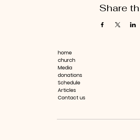
Share th
home
church
Media
donations
Schedule
Articles
Contact us
© IPACRI - All rights reserved