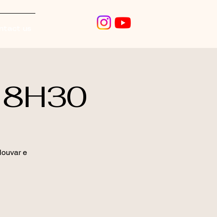
ntact us
 18H30
louvar e