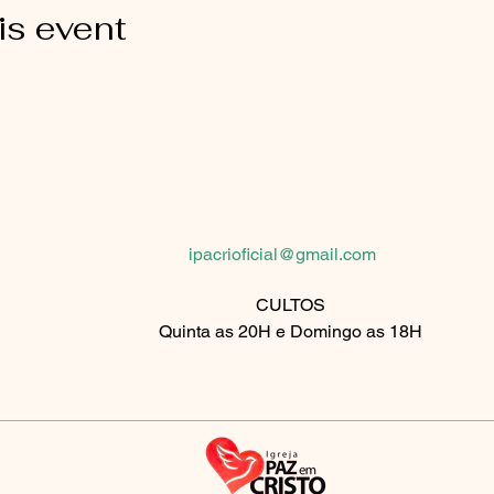
is event
Rua Palmeira de fan, 510
São Paulo, SP 08061-430
ipacrioficial@gmail.com
CULTOS
Quinta as 20H e Domingo as 18H
B