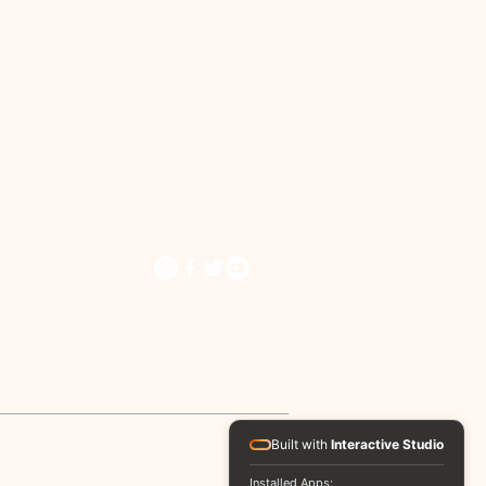
Built with
Interactive Studio
ecause he lives I can believe in tomorrow!
Installed Apps: