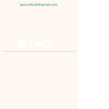
ipacrioficial@gmail.com
Because he lives I can believe in tomorrow!
© IPACRI - All rights reserved