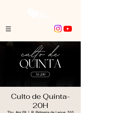
Culto de Quinta-
20H
Thu, Apr 09
  |  
R. Palmeira de Leque, 510