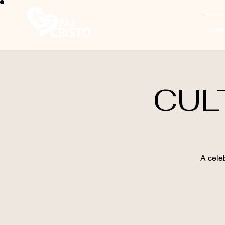
hom
CUL
A cele