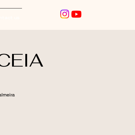
ntact us
CEIA
almeira