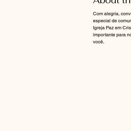
About th
Com alegria, conv
especial de comun
Igreja Paz em Cri
importante para n
você.