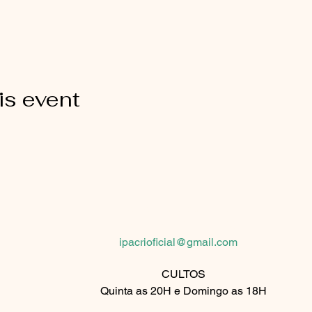
is event
Rua Palmeira de fan, 510
São Paulo, SP 08061-430
ipacrioficial@gmail.com
CULTOS
Quinta as 20H e Domingo as 18H