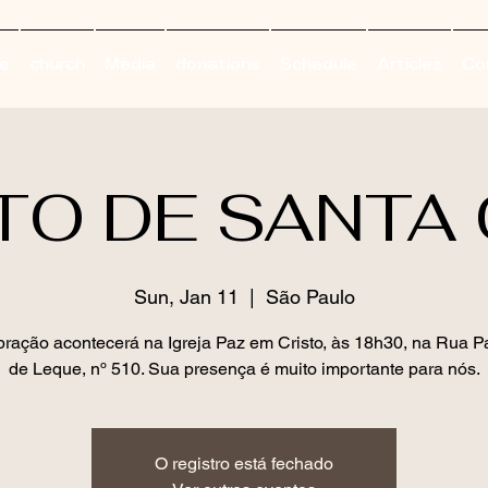
e
church
Media
donations
Schedule
Articles
Co
TO DE SANTA 
Sun, Jan 11
  |  
São Paulo
bração acontecerá na Igreja Paz em Cristo, às 18h30, na Rua P
de Leque, nº 510. Sua presença é muito importante para nós.
O registro está fechado