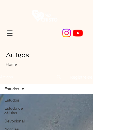
Artigos
Home
Registre-se
Artigos
Estudos
Estudos
Estudo de
células
Devocional
Noticias