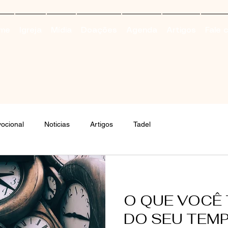
me
Igreja
Mídia
Doações
Agenda
Artigos
Fale 
ocional
Noticias
Artigos
Tadel
O QUE VOCÊ 
DO SEU TEM