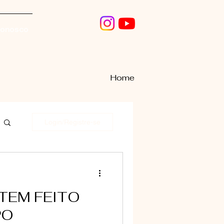
conosco
Home
Login/Registre-se
TEM FEITO
PO