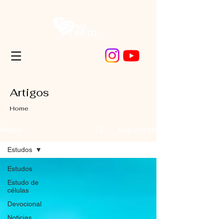
Artigos
Home
Registre-se
Artigos
Estudos
Estudos
Estudo de
células
Devocional
Noticias