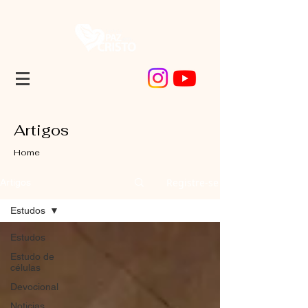
Artigos
Home
Registre-se
Artigos
Estudos
Estudos
Estudo de
células
Devocional
Noticias