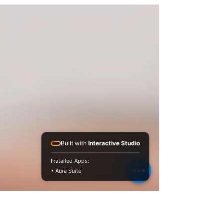
Eu decido Perdoar
Built with
Interactive Studio
Installed Apps:
• Aura Suite