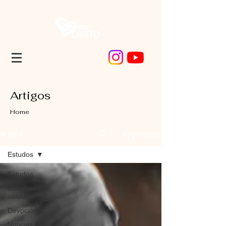
Artigos
Home
Registre-se
Artigos
Estudos
Estudos
Estudo de
células
Devocional
Noticias