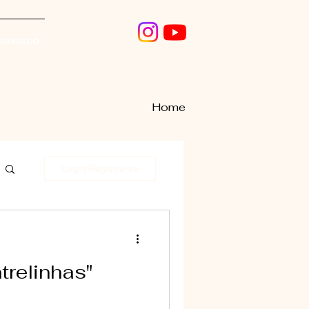
conosco
Home
Login/Registre-se
trelinhas"