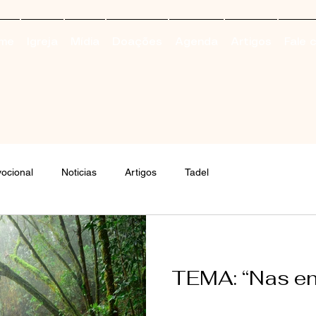
me
Igreja
Mídia
Doações
Agenda
Artigos
Fale 
ocional
Noticias
Artigos
Tadel
TEMA: “Nas en