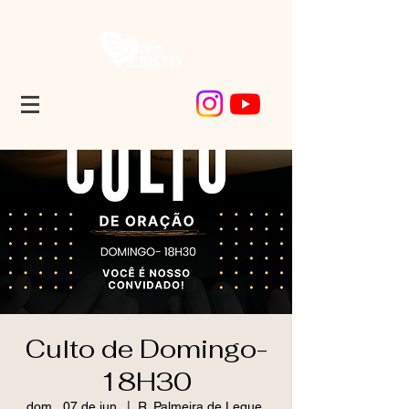
Culto de Domingo-
18H30
dom., 07 de jun.
  |  
R. Palmeira de Leque,