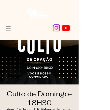
Culto de Domingo-
18H30
dom., 14 de jun.
  |  
R. Palmeira de Leque,