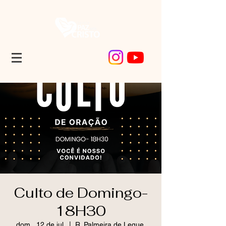
Culto de Domingo-
18H30
dom., 12 de jul.
  |  
R. Palmeira de Leque,