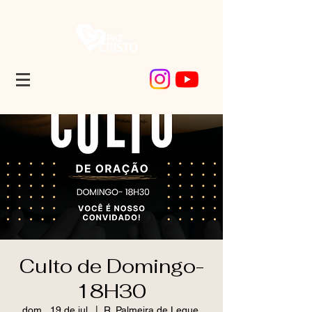
Culto de Domingo-
18H30
dom., 19 de jul.
  |  
R. Palmeira de Leque,