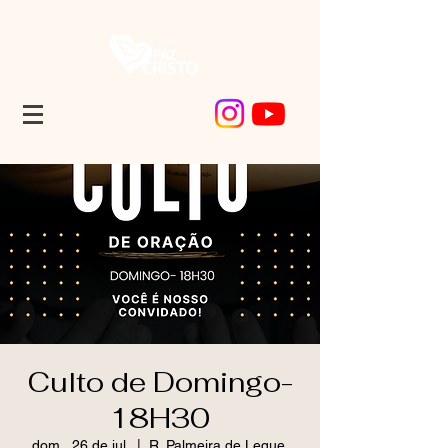
Culto de Domingo-
18H30
dom., 26 de jul.
  |  
R. Palmeira de Leque,