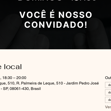
e local
, 18:30 – 20:00
Out
que, 510, R. Palmeira de Leque, 510 - Jardim Pedro José
d
- SP, 08061-430, Brasil
d
d
Ver