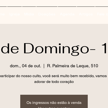
me
Igreja
Mídia
Doações
Agenda
Artigos
Fale 
 de Domingo-
dom., 04 de out.
  |  
R. Palmeira de Leque, 510
articipar do nosso culto, você será muito bem recebido, vamos 
adorar de todo coração
Os ingressos não estão à venda