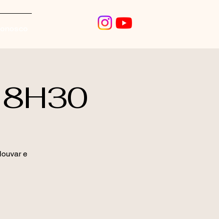
conosco
 18H30
louvar e