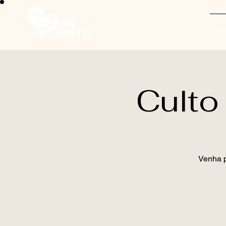
Ho
Culto
Venha p