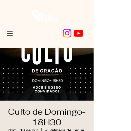
Culto de Domingo-
18H30
dom., 18 de out.
  |  
R. Palmeira de Leque,