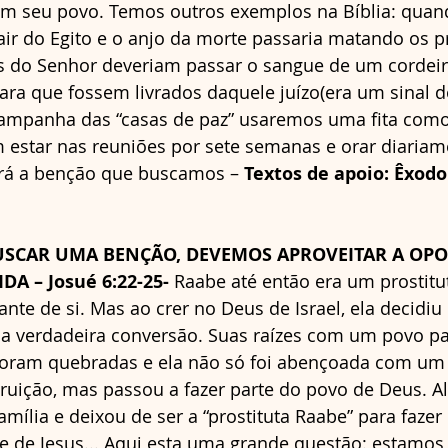
m seu povo. Temos outros exemplos na Bíblia: quan
sair do Egito e o anjo da morte passaria matando os 
os do Senhor deveriam passar o sangue de um cordeir
ara que fossem livrados daquele juízo(era um sinal 
 campanha das “casas de paz” usaremos uma fita com
 estar nas reuniões por sete semanas e orar diariam
ará a benção que buscamos – 
Textos de apoio: Êxodo 
BUSCAR UMA BENÇÃO, DEVEMOS APROVEITAR A OP
A – Josué 6:22-25- 
Raabe até então era um prostit
ante de si. Mas ao crer no Deus de Israel, ela decidi
ma verdadeira conversão. Suas raízes com um povo pa
 foram quebradas e ela não só foi abençoada com um
ruição, mas passou a fazer parte do povo de Deus. Ali
amília e deixou de ser a “prostituta Raabe” para fazer
e de Jesus... Aqui esta uma grande questão: estamos 