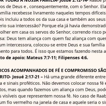
 TODAS A NOSSA FAMILIA- Josué 2:12-14- 
Raabe p
os de Deus e , consequentemente, com o Senhor. Ela 
mília recebesse livramento naqueles tempos difíceis. 
s incluiu a todos os da sua casa e também aos seus 
rio sua intercessão? Porque ela já havia demonstrad
lher em casa os servos do Senhor, correndo risco por
sa: Deus tem aliança com quem faz aliança com quem
um intercessora, colocou-se entre Deus e sua família
ento para todos. É isso que estamos fazendo nesta a
to de apoio: Mateus 7:7-11; Filipenses 4:6.
ETICOS ACOMPANHADOS DE FÉ E COMPROMISSO SÃO
ITO- Josué 2:17-21 – 
Há uma grande diferente entre
ia e sinais proféticos. Não devemos colocar nossa fé
etos, mas quando fazemos um aliança com Deus, pod
 visíveis que representem nossa fé. No caso de Raabe
 um fio vermelho na janela de casa e aquele seria o si