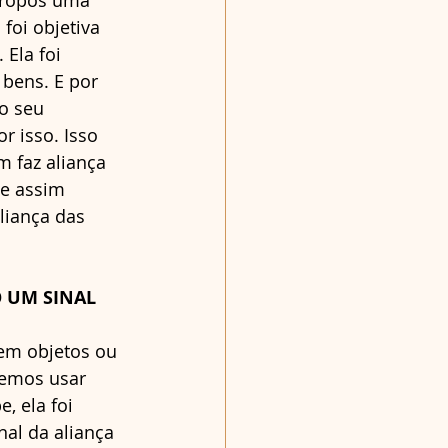
ropôs uma 
foi objetiva 
Ela foi 
bens. E por 
o seu 
 isso. Isso 
 faz aliança 
 e assim 
liança das 
 UM SINAL 
 
 em objetos ou 
emos usar 
, ela foi 
nal da aliança 