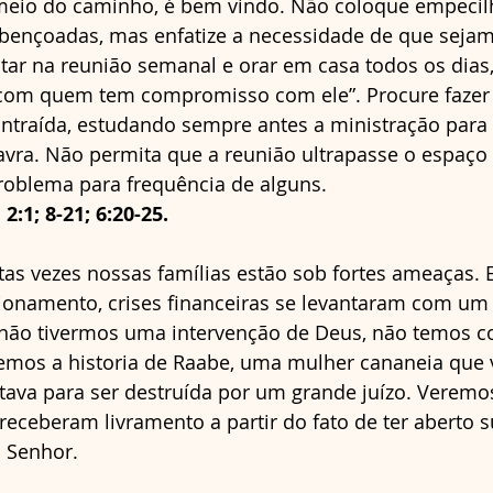
eio do caminho, é bem vindo. Não coloque empecil
bençoadas, mas enfatize a necessidade de que sejam 
ar na reunião semanal e orar em casa todos os dias,
om quem tem compromisso com ele”. Procure fazer
ntraída, estudando sempre antes a ministração para 
avra. Não permita que a reunião ultrapasse o espaço
roblema para frequência de alguns.
2:1; 8-21; 6:20-25.
tas vezes nossas famílias estão sob fortes ameaças. 
ionamento, crises financeiras se levantaram com um t
e não tivermos uma intervenção de Deus, não temos 
remos a historia de Raabe, uma mulher cananeia que v
tava para ser destruída por um grande juízo. Veremo
 receberam livramento a partir do fato de ter aberto s
o Senhor.