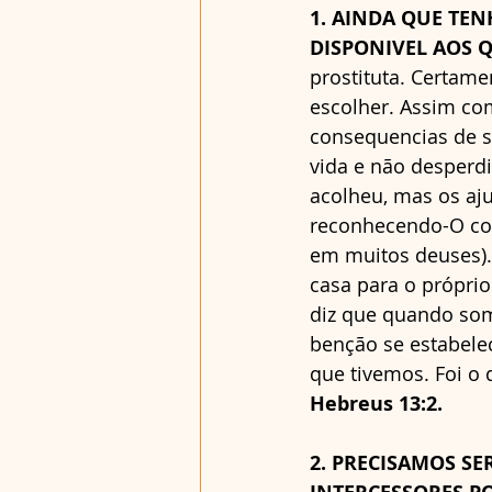
1. AINDA QUE TEN
DISPONIVEL AOS QU
prostituta. Certam
escolher. Assim com
consequencias de 
vida e não desperd
acolheu, mas os aju
reconhecendo-O com
em muitos deuses). 
casa para o próprio
diz que quando som
benção se estabele
que tivemos. Foi o
Hebreus 13:2.
2. PRECISAMOS SE