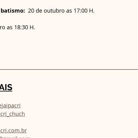
 batismo:
  20 de outubro as 17:00 H. 
o as 18:30 H.    
AIS
jaipacri
acri_chuch
cri.com.br