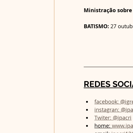
Ministração sobre
BATISMO:
 27 outubr
REDES SOCI
facebook: @igre
instagran: @ip
Twiter: @ipacri
home: 
www.ipa