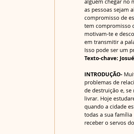
alguém chegar no m
as pessoas sejam a
compromisso de est
tem compromisso c
motivam-te e desco
em transmitir a pal
Isso pode ser um p
Texto-chave: Josué 
INTRODUÇÃO-
 Mui
problemas de relac
de destruição e, s
livrar. Hoje estuda
quando a cidade es
todas a sua família
receber o servos d