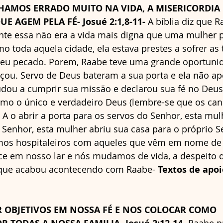
HAMOS ERRADO MUITO NA VIDA, A MISERICORDIA 
E AGEM PELA FÉ- Josué 2:1,8-11- 
A bíblia diz que 
ente essa não era a vida mais digna que uma mulher 
o toda aquela cidade, ela estava prestes a sofrer as t
seu pecado. Porem, Raabe teve uma grande oportuni
içou. Servo de Deus bateram a sua porta e ela não ap
dou a cumprir sua missão e declarou sua fé no Deus d
o o único e verdadeiro Deus (lembre-se que os can
A o abrir a porta para os servos do Senhor, esta mul
 Senhor, esta mulher abriu sua casa para o próprio Se
os hospitaleiros com aqueles que vêm em nome de J
ce em nosso lar e nós mudamos de vida, a despeito 
 que acabou acontecendo com Raabe- 
Textos de apoio
R OBJETIVOS EM NOSSA FÉ E NOS COLOCAR COMO 