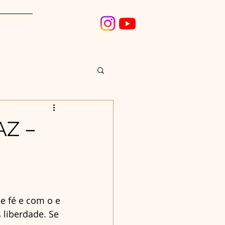
conosco
AZ –
 fé e com o e 
 liberdade. Se 