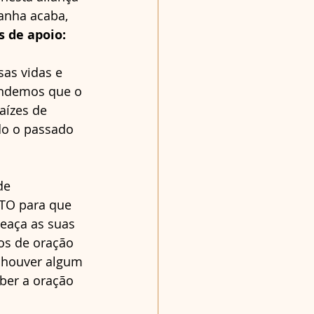
anha acaba, 
s de apoio: 
as vidas e 
endemos que o 
aízes de 
o o passado 
de 
NTO para que 
eaça as suas 
os de oração 
 houver algum 
eber a oração 