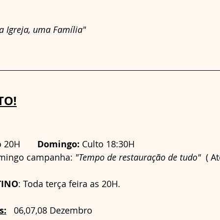
 Igreja, uma Família" 
TO!
 20H       
Domingo:
 Culto 18:30H        
domingo campanha: 
"Tempo de restauração de tudo" 
 ( A
TINO
: Toda terça feira as 20H.     
s:
   06,07,08 Dezembro  