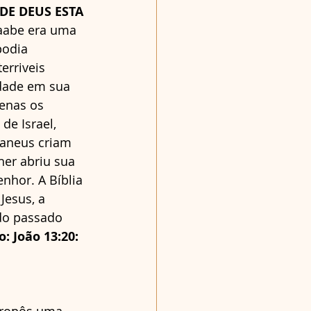
DE DEUS ESTA 
Raabe era uma 
podia 
erriveis 
dade em sua 
enas os 
e Israel, 
aneus criam 
her abriu sua 
nhor. A Bíblia 
esus, a 
do passado 
: João 13:20: 