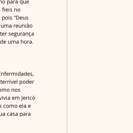
ho para que 
fieis no 
 pois “Deus 
 uma reunião 
ter segurança 
 de uma hora. 
Enfermidades, 
errível poder 
como nos 
ivia em Jericó 
s como ela e 
ua casa para 