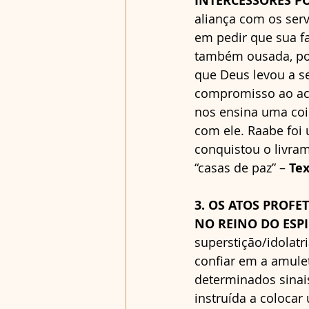
INTERCESSORES POR
aliança com os serv
em pedir que sua fa
também ousada, poi
que Deus levou a se
compromisso ao aco
nos ensina uma coi
com ele. Raabe foi 
conquistou o livram
“casas de paz” – 
Tex
3. OS ATOS PROF
NO REINO DO ESPIR
superstição/idolatr
confiar em a amul
determinados sinais
instruída a colocar