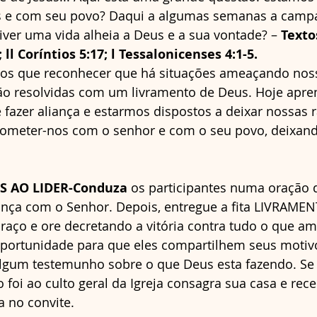
s e com seu povo? Daqui a algumas semanas a camp
ver uma vida alheia a Deus e a sua vontade? – 
Texto
 ll Coríntios 5:17; l Tessalonicenses 4:1-5.
os que reconhecer que há situações ameaçando noss
rão resolvidas com um livramento de Deus. Hoje apr
 fazer aliança e estarmos dispostos a deixar nossas r
ometer-nos com o senhor e com o seu povo, deixand
S AO LIDER-Conduza
 os participantes numa oração 
ança com o Senhor. Depois, entregue a fita LIVRAME
raço e ore decretando a vitória contra tudo o que am
 oportunidade para que eles compartilhem seus motiv
algum testemunho sobre o que Deus esta fazendo. Se
o foi ao culto geral da Igreja consagra sua casa e rec
a no convite.