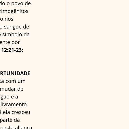
do o povo de 
primogênitos 
o nos 
do sangue de 
o símbolo da 
ente por 
12:21-23; 
ORTUNIDADE 
uta com um 
u mudar de 
gão e a 
 livramento 
 ela cresceu 
 parte da 
nesta aliança 