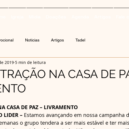
me
Igreja
Mídia
Doações
Agenda
Artigos
Fale 
ocional
Noticias
Artigos
Tadel
de 2019
5 min de leitura
ISTRAÇÃO NA CASA DE P
ENTO
NA CASA DE PAZ – LIVRAMENTO
 LIDER – 
Estamos avançando em nossa campanha de
manas o grupo tendera a ser mais estável e ter mais