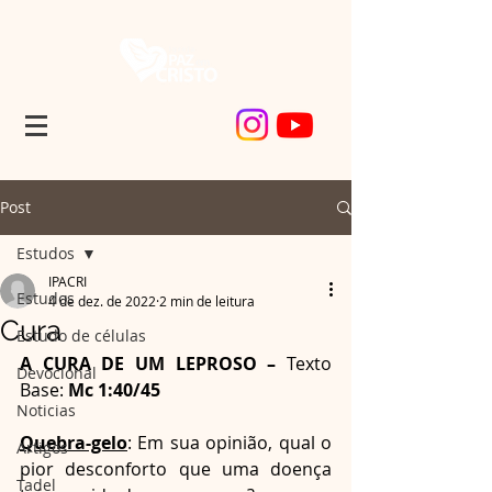
Post
Estudos
IPACRI
Estudos
4 de dez. de 2022
2 min de leitura
Cura
Estudo de células
A CURA DE UM LEPROSO – 
Texto 
Devocional
Base: 
Mc 1:40/45
Noticias
Quebra-gelo
: Em sua opinião, qual o 
Artigos
pior desconforto que uma doença 
Tadel