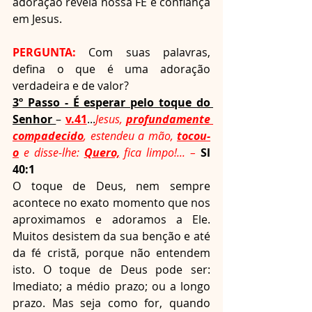
adoração revela nossa FÉ e confiança 
em Jesus. 
PERGUNTA:
 Com suas palavras, 
defina o que é uma adoração 
verdadeira e de valor?
3º Passo - É esperar pelo toque do 
Senhor 
– 
v.41
...
Jesus, 
profundamente 
compadecido
, estendeu a mão, 
tocou-
o
 e disse-lhe: 
Quero,
 fica limpo!... –
 Sl 
40:1
O toque de Deus, nem sempre 
acontece no exato momento que nos 
aproximamos e adoramos a Ele. 
Muitos desistem da sua benção e até 
da fé cristã, porque não entendem 
isto. O toque de Deus pode ser: 
Imediato; a médio prazo; ou a longo 
prazo. Mas seja como for, quando 