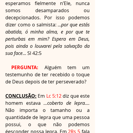
esperamos fielmente n’Ele, nunca 
somos desamparados ou 
decepcionados. Por isso podemos 
dizer como o salmista: ...
por que estás 
abatida, ó minha alma, e por que te 
perturbas em mim? Espera em Deus, 
pois ainda o louvarei pela salvação da 
sua face
... Sl 42:5
PERGUNTA:
 Alguém tem um 
testemunho de ter recebido o toque 
de Deus depois de ter perseverado?
CONCLUSÃO:
 Em 
Lc 5:12 
diz que este 
homem estava 
...coberto de lepra.... 
Não importa o tamanho ou a 
quantidade de lepra que uma pessoa 
possui, o que não podemos 
éesconder nossa lepra. Em 
2Rs 5
 fala 