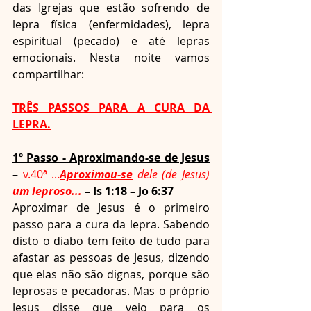
das Igrejas que estão sofrendo de 
lepra física (enfermidades), lepra 
espiritual (pecado) e até lepras 
emocionais. Nesta noite vamos 
compartilhar:
TRÊS PASSOS PARA A CURA DA 
LEPRA.
1º Passo - Aproximando-se de Jesus
– 
v.40ª ...
Aproximou-se
 dele (de Jesus) 
um leproso... 
– Is 1:18 – Jo 6:37
Aproximar de Jesus é o primeiro 
passo para a cura da lepra. Sabendo 
disto o diabo tem feito de tudo para 
afastar as pessoas de Jesus, dizendo 
que elas não são dignas, porque são 
leprosas e pecadoras. Mas o próprio 
Jesus disse que veio para os 