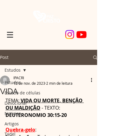
Post
Estudos
IPACRI
Estudos
12 de nov. de 2023
2 min de leitura
VIDA
Estudo de células
TEMA: 
VIDA OU MORTE, BENÇÃO 
Devocional
OU MALDIÇÃO
 - TEXTO: 
Noticias
DEUTERONOMIO 30:15-20
Artigos
Quebra-gelo
:
Tadel