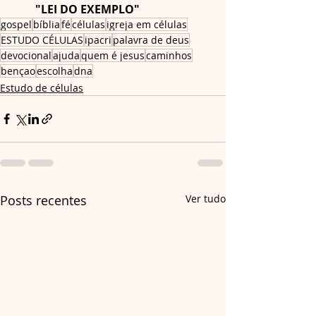
"LEI DO EXEMPLO"
gospel
bíblia
fé
células
igreja em células
ESTUDO CÉLULAS
ipacri
palavra de deus
devocional
ajuda
quem é jesus
caminhos
bençao
escolha
dna
Estudo de células
Posts recentes
Ver tudo