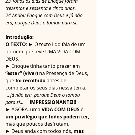
23 Todos os dias de Enoque foram 
trezentos e sessenta e cinco anos.
24 Andou Enoque com Deus e já não 
era, porque Deus o tomou para si.
Introdução:
O TEXTO
: ► O texto lido fala de um 
homem que teve UMA VIDA COM 
DEUS.
► Enoque tinha tanto prazer em 
“estar” (viver)
 na Presença de Deus, 
que 
foi recolhido
 antes de 
completar os seus dias nessa terra. 
...
 já não era, porque Deus o tomou 
para si...
IMPRESSIONANTE!!!
► AGORA, uma
 VIDA COM DEUS
 é 
um privilégio que todos podem ter
, 
mas que poucos desfrutam.
► Deus anda com todos nós, 
mas