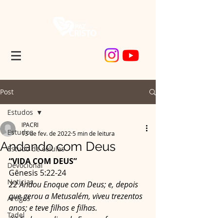
Post
Estudos
IPACRI
Estudos
13 de fev. de 2022
5 min de leitura
Andando com Deus
Estudo de células
“VIDA COM DEUS”
Devocional
Gênesis 5:22-24
Noticias
22 Andou Enoque com Deus; e, depois 
que gerou a Metusalém, viveu trezentos 
Artigos
anos; e teve filhos e filhas.
Tadel