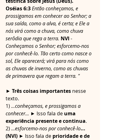
testifica sobre Jesus (Deus).
Oséias 6:3
Então conheçamos, e 
prossigamos em conhecer ao Senhor; a 
sua saída, como a alva, é certa; e Ele a 
nós virá como a chuva, como chuva 
serôdia que rega a terra. 
NVI
 - 
Conheçamos o Senhor; esforcemo-nos 
por conhecê-lo. Tão certo como nasce o 
sol, Ele aparecerá; virá para nós como 
as chuvas de inverno, como as chuvas 
de primavera que regam a terra. "
► 
Três coisas importantes
 nesse 
texto.
1) 
...conheçamos, e prossigamos a 
conhecer...
 ► Isso fala de 
uma 
experiência presente e continua
.
2) 
...esforcemo-nos por conhecê-lo
...
(NVI)
 ► Isso fala de 
prioridade e de 