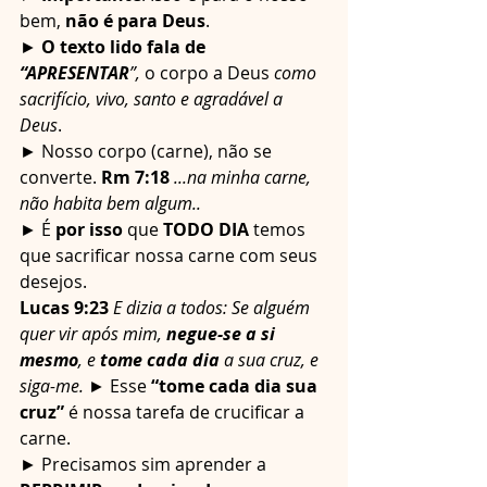
bem, 
não é para Deus
.
► 
O texto lido fala de 
“APRESENTAR
”, 
o corpo a Deus
 como 
sacrifício, vivo, santo e agradável a 
Deus
.
► Nosso corpo (carne), não se 
converte. 
Rm 7:18
...na minha carne, 
não habita bem algum..
► É 
por isso
 que 
TODO DIA
 temos 
que sacrificar nossa carne com seus 
desejos.
Lucas 9:23
E dizia a todos: Se alguém 
quer vir após mim, 
negue-se a si 
mesmo
, e 
tome cada dia
 a sua cruz, e 
siga-me.
 ► Esse 
“tome cada dia sua 
cruz”
 é nossa tarefa de crucificar a 
carne.
► Precisamos sim aprender a 