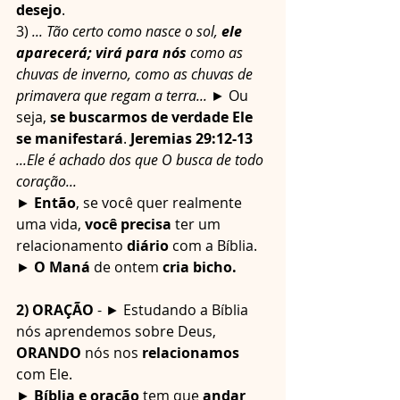
desejo
.
3) 
... Tão certo como nasce o sol, 
ele 
aparecerá; virá para nós
 como as 
chuvas de inverno, como as chuvas de 
primavera que regam a terra...
 ► Ou 
seja, 
se buscarmos de verdade Ele 
se manifestará
. 
Jeremias 29:12-13
...Ele é achado dos que O busca de todo 
coração...
► 
Então
, se você quer realmente 
uma vida, 
você precisa
 ter um 
relacionamento 
diário
 com a Bíblia.
► 
O Maná 
de ontem
 cria bicho.
2) ORAÇÃO
 - ► Estudando a Bíblia 
nós aprendemos sobre Deus, 
ORANDO
 nós nos 
relacionamos
com Ele.
► 
Bíblia e oração
 tem que 
andar 