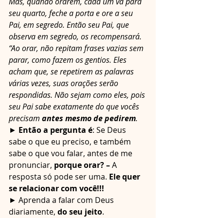
Mas, quando orarem, cada um vá para 
seu quarto, feche a porta e ore a seu 
Pai, em segredo. Então seu Pai, que 
observa em segredo, os recompensará. 
“Ao orar, não repitam frases vazias sem 
parar, como fazem os gentios. Eles 
acham que, se repetirem as palavras 
várias vezes, suas orações serão 
respondidas. Não sejam como eles, pois 
seu Pai sabe exatamente do que vocês 
precisam 
antes mesmo de pedirem
. 
► 
Então a pergunta é
: Se Deus 
sabe o que eu preciso, e também 
sabe o que vou falar, antes de me 
pronunciar, 
porque orar? – 
A 
resposta só pode ser uma. 
Ele quer 
se relacionar com você!!!
► Aprenda a falar com Deus 
diariamente, 
do seu jeito
. 