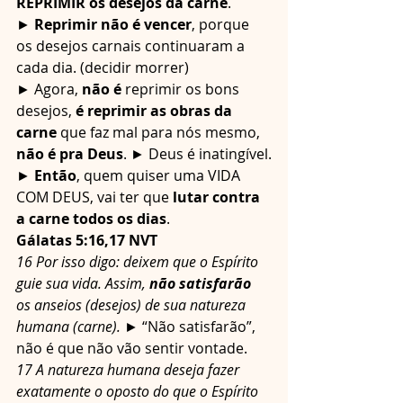
REPRIMIR os desejos da carne
.
► 
Reprimir não é vencer
, porque 
os desejos carnais continuaram a 
cada dia. (decidir morrer)
► Agora, 
não é
 reprimir os bons 
desejos, 
é reprimir as obras da 
carne
 que faz mal para nós mesmo, 
não é pra Deus
. ► Deus é inatingível.
► 
Então
, quem quiser uma VIDA 
COM DEUS, vai ter que 
lutar contra 
a carne todos os dias
.
Gálatas 5:16,17 NVT
16 Por isso digo: deixem que o Espírito 
guie sua vida. Assim, 
não satisfarão 
os anseios (desejos) de sua natureza 
humana (carne). 
► “Não satisfarão”, 
não é que não vão sentir vontade.
17 A natureza humana deseja fazer 
exatamente o oposto do que o Espírito 