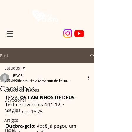
Post
Estudos
IPACRI
Estudos
25 de set. de 2022
2 min de leitura
Caminhos
Estudo de células
TEMA:
 OS CAMINHOS DE DEUS - 
Devocional
Texto:Provérbios 4:11-12 e 
Noticias
Provérbios 16:25
Artigos
Quebra-gelo
: Você já pegou um 
Tadel