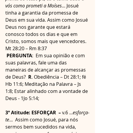
vós como prometi a Moíses
... Josué 
tinha a garantia da promessa de 
Deus em sua vida. Assim como Josué 
Deus nos garante que estará 
conosco todos os dias e que em 
Cristo, somos mais que vencedores. 
Mt 28:20 – Rm 8:37
 PERGUNTA
:  Em sua opinião e com 
suas palavras, fale uma das 
maneiras de alcançar as promessas 
de Deus?  
R
. Obediência – Dt 28:1; fé 
Hb 11:6; Meditação na Palavra – Js 
1:8; Estar alinhado com a vontade de 
Deus - 1Jo 5:14;
3ª Atitude: ESFORÇAR  – 
v.6 ...
esforça-
te
...  Assim como Josué, para nós 
sermos bem sucedidos na vida, 