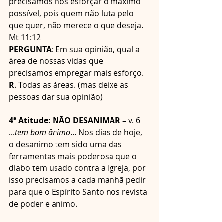
precisamos nos esforçar o máximo 
possível, 
pois quem não luta pelo 
que quer, não merece o que deseja
.  
Mt 11:12       
PERGUNTA
: Em sua opinião, qual a 
área de nossas vidas que 
precisamos empregar mais esforço. 
R
. Todas as áreas. (mas deixe as 
pessoas dar sua opinião)
4ª Atitude: NÃO DESANIMAR – 
v. 6 
...
tem bom ânimo
... Nos dias de hoje, 
o desanimo tem sido uma das 
ferramentas mais poderosa que o 
diabo tem usado contra a Igreja, por 
isso precisamos a cada manhã pedir 
para que o Espírito Santo nos revista 
de poder e animo.