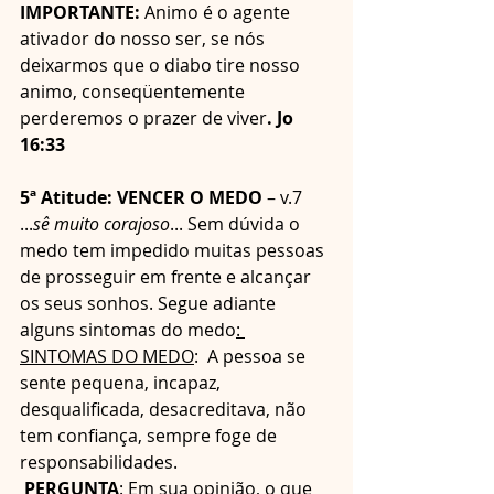
IMPORTANTE: 
Animo é o agente 
ativador do nosso ser, se nós 
deixarmos que o diabo tire nosso 
animo, conseqüentemente 
perderemos o prazer de viver
. Jo 
16:33
5ª Atitude: VENCER O MEDO 
– v.7 
...
sê muito corajoso
... Sem dúvida o 
medo tem impedido muitas pessoas 
de prosseguir em frente e alcançar 
os seus sonhos. Segue adiante 
alguns sintomas do medo
: 
SINTOMAS DO MEDO
:  A pessoa se 
sente pequena, incapaz, 
desqualificada, desacreditava, não 
tem confiança, sempre foge de 
responsabilidades.
 PERGUNTA
: Em sua opinião, o que 