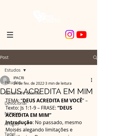
Post
Estudos
IPACRI
Estudos
24 de fev. de 2022
3 min de leitura
DEUS ACREDITA EM MIM
Estudo de células
TEMA: “
DEUS ACREDITA EM VOCÊ
” – 
Devocional
Texto: Js 1:1-9 – FRASE: 
“DEUS 
Noticias
ACREDITA EM MIM”
Introdução
: No passado, mesmo 
Artigos
Moisés alegando limitações e 
Tadel