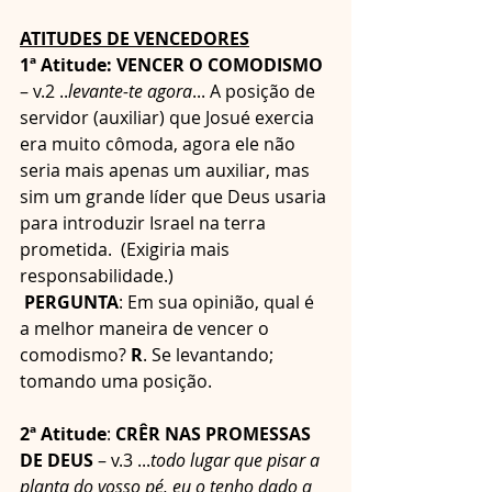
ATITUDES DE VENCEDORES
1ª Atitude: VENCER O COMODISMO
– v.2 ..
levante-te agora
... A posição de 
servidor (auxiliar) que Josué exercia 
era muito cômoda, agora ele não 
seria mais apenas um auxiliar, mas 
sim um grande líder que Deus usaria 
para introduzir Israel na terra 
prometida.  (Exigiria mais 
responsabilidade.)
 PERGUNTA
: Em sua opinião, qual é 
a melhor maneira de vencer o 
comodismo? 
R
. Se levantando; 
tomando uma posição.
2ª Atitude
: 
CRÊR NAS PROMESSAS 
DE DEUS
 – v.3 ...
todo lugar que pisar a 
planta do vosso pé, eu o tenho dado a 