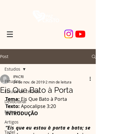
Post
Estudos
IPACRI
Estudos
24 de nov. de 2019
2 min de leitura
Eis Que Bato à Porta
Estudo de células
Tema: 
Eis Que Bato à Porta
Devocional
Texto:
 Apocalipse 3:20
Noticias
INTRODUÇÃO
Artigos
“Eis que eu estou à porta e bato; se 
Tadel