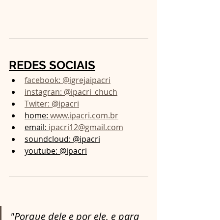
REDES SOCIAIS
facebook: @igrejaipacri
instagran: @ipacri_chuch
Twiter: @ipacri
home: 
www.ipacri.com.br
email: 
ipacri12@gmail.com
soundcloud: @ipacri
youtube: @ipacri
"Porque dele e por ele, e para 