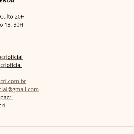
GENDA
 Culto 20H  
o 18: 30H    
cri
oficial
cri
oficial
cri.com.br
icial@gmail.com
pacri
ri