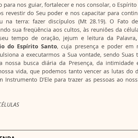
 para nos guiar, fortalecer e nos consolar, o Espírit
os revestir do Seu poder e nos capacitar para conti
 na terra: fazer discípulos (Mt 28.19). O Fato de
do sua freqüência aos cultos, às reuniões da célula,
eu tempo de oração, jejum e leitura da Palavra
io do Espírito Santo
, cuja presença e poder em 
ulsiona a executarmos a Sua vontade, sendo Suas t
a nossa busca diária da Presença, da intimidade 
nossa vida, que podemos tanto vencer as lutas do d
Instrumento D’Ele para trazer as pessoas ao nosso
CÉLULAS