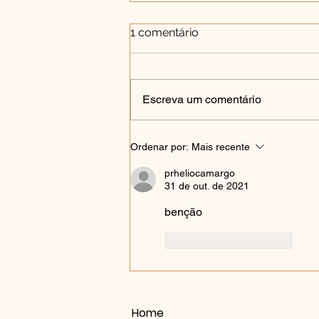
1 comentário
Escreva um comentário
O Milagre do Perdão Em
Ordenar por:
Mais recente
Uma casa
prheliocamargo
31 de out. de 2021
benção
Curtir
Responder
Home