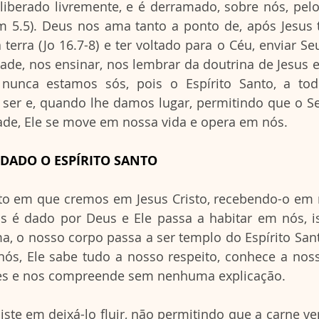
iberado livremente, e é derramado, sobre nós, pelo 
 5.5). Deus nos ama tanto a ponto de, após Jesus t
terra (Jo 16.7-8) e ter voltado para o Céu, enviar Seu
ade, nos ensinar, nos lembrar da doutrina de Jesus e 
e nunca estamos sós, pois o Espírito Santo, a tod
ser e, quando lhe damos lugar, permitindo que o Se
ade, Ele se move em nossa vida e opera em nós.
 DADO O ESPÍRITO SANTO
o em que cremos em Jesus Cristo, recebendo-o em n
os é dado por Deus e Ele passa a habitar em nós, i
ma, o nosso corpo passa a ser templo do Espírito Santo
ós, Ele sabe tudo a nosso respeito, conhece a nossa
es e nos compreende sem nenhuma explicação.