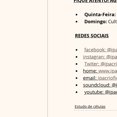
FIQUE ATENTO! A
Quinta-Feira:
Domingo:
 Cult
REDES SOCIAIS
facebook: @ipa
instagran: @ipa
Twiter: @ipacri
home: 
www.ipa
email: 
ipacriof
soundcloud: @i
youtube: @ipac
Estudo de células