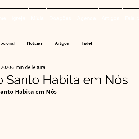
me
Igreja
Mídia
Doações
Agenda
Artigos
Fale 
ocional
Noticias
Artigos
Tadel
e 2020
3 min de leitura
to Santo Habita em Nós
 Santo Habita em Nós