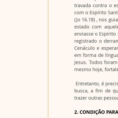
travada contra o es
com o Espírito Sant
(Jo 16.18) , nos gui
estado com aquele
enviasse o Espírito 
registrado o derra
Cenáculo e espera
em forma de língua
Jesus. Todos foram
mesmo hoje, fortal
 Entretanto, é preciso que mantenhamos em nós, a chama acesa da nossa fé, da nossa 
busca, a fim de q
trazer outras pesso
2. CONDIÇÃO PARA