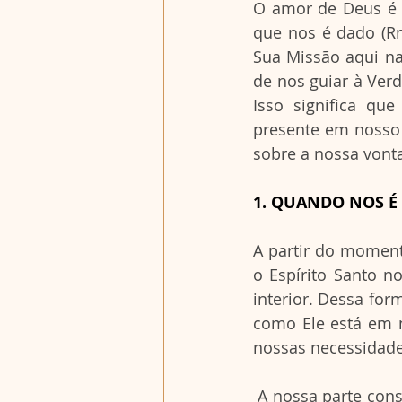
O amor de Deus é l
que nos é dado (Rm
Sua Missão aqui na 
de nos guiar à Verd
Isso significa qu
presente em nosso 
sobre a nossa vont
1. QUANDO NOS É
A partir do moment
o Espírito Santo n
interior. Dessa for
como Ele está em n
nossas necessidad
 A nossa parte consiste em deixá-lo fluir, não permitindo que a carne vença na sua luta 