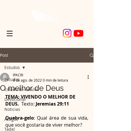
Post
Estudos
IPACRI
Estudos
8 de ago. de 2022
3 min de leitura
O melhor de Deus
Estudo de células
TEMA: VIVENDO O MELHOR DE 
Devocional
DEUS.  
Texto: 
Jeremias 29:11
Noticias
Quebra-gelo
: Qual área de sua vida, 
Artigos
que você gostaria de viver melhor?
Tadel