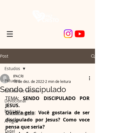
Post
Estudos
IPACRI
Estudos
18 de dez. de 2022
2 min de leitura
Sendo discipulado
Estudo de células
TEMA: 
SENDO DISCIPULADO POR 
Devocional
JESUS.
Noticias
Quebra-gelo
: 
Você gostaria de ser 
discipulado por Jesus? Como voce 
Artigos
pensa que seria?
Tadel