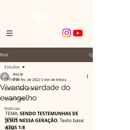
Post
Estudos
IPACRI
Estudos
6 de fev. de 2022
2 min de leitura
Vivendo verdade do
Estudo de células
evangelho
Devocional
Noticias
TEMA: 
SENDO TESTEMUNHAS DE 
Artigos
JESUS NESSA GERAÇÃO
. Texto base: 
ATOS 1:8
Tadel