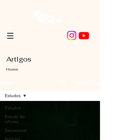
Artigos
Home
Registre-se
Artigos
Estudos
Estudos
Estudo de
células
Devocional
Noticias