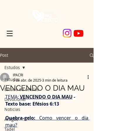
Post
Estudos
IPACRI
Estudos
5 de abr. de 2025
3 min de leitura
VENCENDO O DIA MAU
Estudo de células
TEMA: 
VENCENDO O DIA MAU
 - 
Devocional
Texto base: Efésios 6:13
Noticias
Quebra-gelo:
 Como vencer o dia 
Artigos
mau?
Tadel