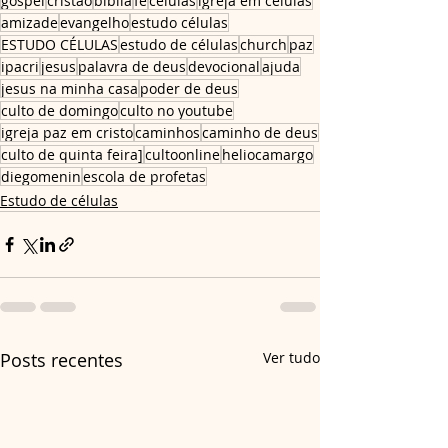
gospel
cristão
bíblia
fé
células
igreja em células
amizade
evangelho
estudo células
ESTUDO CÉLULAS
estudo de células
church
paz
ipacri
jesus
palavra de deus
devocional
ajuda
jesus na minha casa
poder de deus
culto de domingo
culto no youtube
igreja paz em cristo
caminhos
caminho de deus
culto de quinta feira]
cultoonline
heliocamargo
diegomenin
escola de profetas
Estudo de células
Posts recentes
Ver tudo