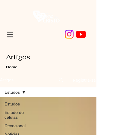
Artigos
Home
Registre-se
Artigos
Estudos
Estudos
Estudo de
células
Devocional
Noticias