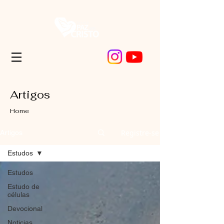
Artigos
Home
Registre-se
Artigos
Estudos
Estudos
Estudo de
células
Devocional
Noticias