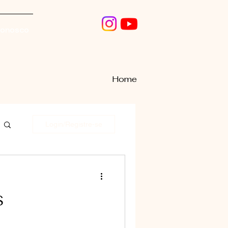
conosco
Home
Login/Registre-se
S