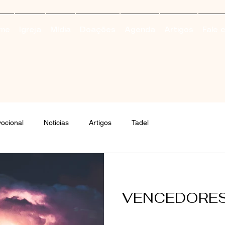
me
Igreja
Mídia
Doações
Agenda
Artigos
Fale 
ocional
Noticias
Artigos
Tadel
VENCEDORE