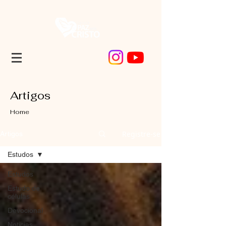
Artigos
Home
Registre-se
Artigos
Estudos
Estudos
Estudo de
células
Devocional
Noticias