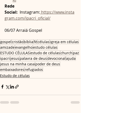
RI
Rede 
Social:
  Instagram:
https://www.insta
gram.com/ipacri_oficial/
06/07 Arraiá Gospel
gospel
cristão
bíblia
fé
células
igreja em células
amizade
evangelho
estudo células
ESTUDO CÉLULAS
estudo de células
church
paz
ipacri
jesus
palavra de deus
devocional
ajuda
jesus na minha casa
poder de deus
embaixadores
refugiados
Estudo de células