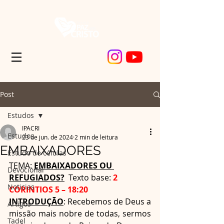
Post
Estudos
IPACRI
Estudos
23 de jun. de 2024
2 min de leitura
EMBAIXADORES
Estudo de células
TEMA: 
EMBAIXADORES OU 
Devocional
REFUGIADOS?
  Texto base: 
2 
Noticias
CORINTIOS 5 – 18:20
INTRODUÇÃO
: Recebemos de Deus a 
Artigos
missão mais nobre de todas, sermos 
Tadel