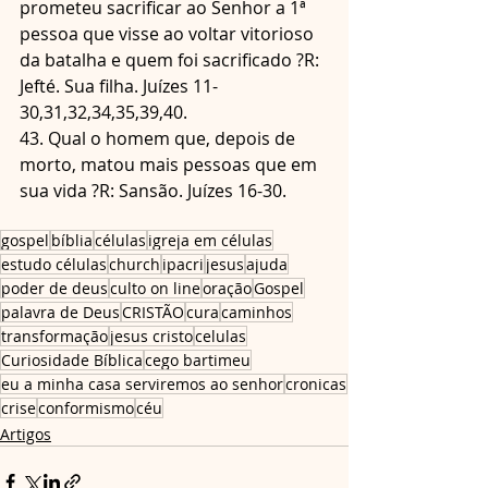
prometeu sacrificar ao Senhor a 1ª 
pessoa que visse ao voltar vitorioso 
da batalha e quem foi sacrificado ?R: 
Jefté. Sua filha. Juízes 11-
30,31,32,34,35,39,40.
43. Qual o homem que, depois de 
morto, matou mais pessoas que em 
sua vida ?R: Sansão. Juízes 16-30.
gospel
bíblia
células
igreja em células
estudo células
church
ipacri
jesus
ajuda
poder de deus
culto on line
oração
Gospel
palavra de Deus
CRISTÃO
cura
caminhos
transformação
jesus cristo
celulas
Curiosidade Bíblica
cego bartimeu
eu a minha casa serviremos ao senhor
cronicas
crise
conformismo
céu
Artigos