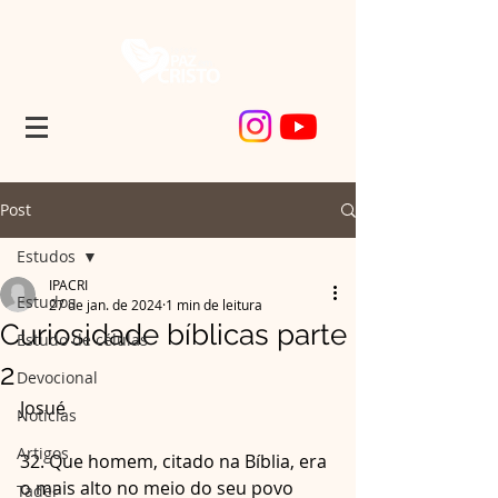
Post
Estudos
IPACRI
Estudos
27 de jan. de 2024
1 min de leitura
Curiosidade bíblicas parte
Estudo de células
2
Devocional
Josué
Noticias
Artigos
32. Que homem, citado na Bíblia, era 
o mais alto no meio do seu povo 
Tadel