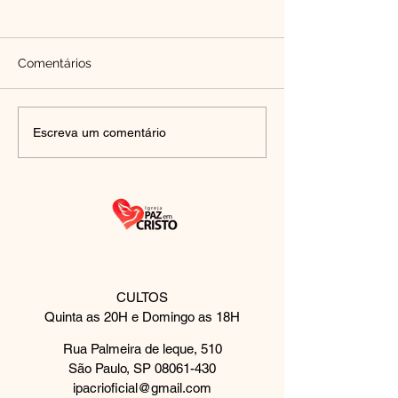
Buscai ao Senh
Busque o Senhor
coração
Comentários
JESUS TE AMA!
Escreva um comentário
CULTOS
Quinta as 20H e Domingo as 18H
Rua Palmeira de leque, 510
São Paulo, SP
08061-430
ipacrioficial@gmail.com